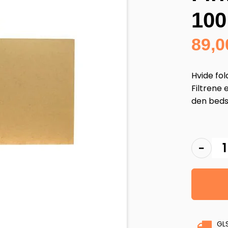
100
89,
Hvide fol
Filtrene 
den bedst
GL