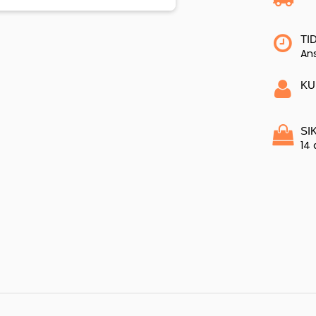
TI
Ans
KU
SI
14 