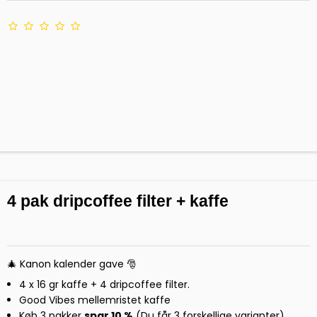
4 pak dripcoffee filter + kaffe
🎄 Kanon kalender gave 🎅
4 x 16 gr kaffe + 4 dripcoffee filter.
Good Vibes mellemristet kaffe
Køb 3 pakker
spar 10 %
(Du får 3 forskellige varianter)