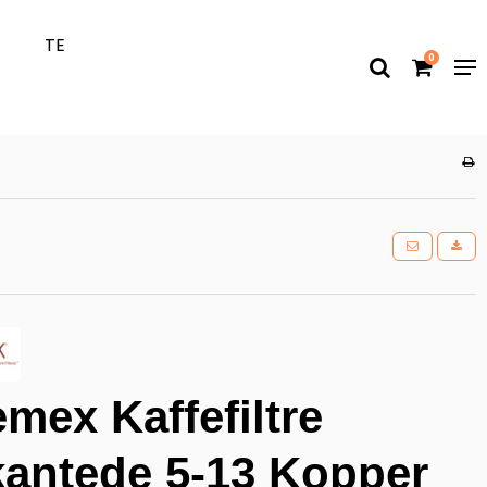
T
TE
0
mex Kaffefiltre
kantede 5-13 Kopper