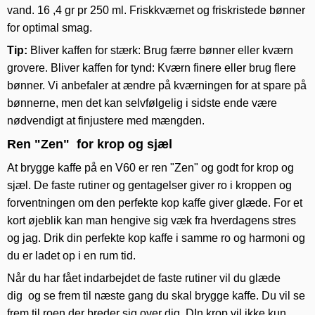
vand. 16 ,4 gr pr 250 ml. Friskkværnet og friskristede bønner
for optimal smag.
Tip:
Bliver kaffen for stærk: Brug færre bønner eller kværn
grovere. Bliver kaffen for tynd: Kværn finere eller brug flere
bønner. Vi anbefaler at ændre på kværningen for at spare på
bønnerne, men det kan selvfølgelig i sidste ende være
nødvendigt at finjustere med mængden.
Ren "Zen" for krop og sjæl
At brygge kaffe på en V60 er ren "Zen" og godt for krop og
sjæl. De faste rutiner og gentagelser giver ro i kroppen og
forventningen om den perfekte kop kaffe giver glæde. For et
kort øjeblik kan man hengive sig væk fra hverdagens stres
og jag. Drik din perfekte kop kaffe i samme ro og harmoni og
du er ladet op i en rum tid.
Når du har fået indarbejdet de faste rutiner vil du glæde
dig og se frem til næste gang du skal brygge kaffe. Du vil se
frem til roen der breder sig over dig. DIn krop vil ikke kun