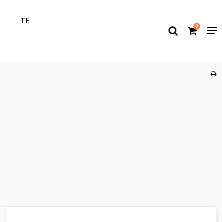
T
TE
0