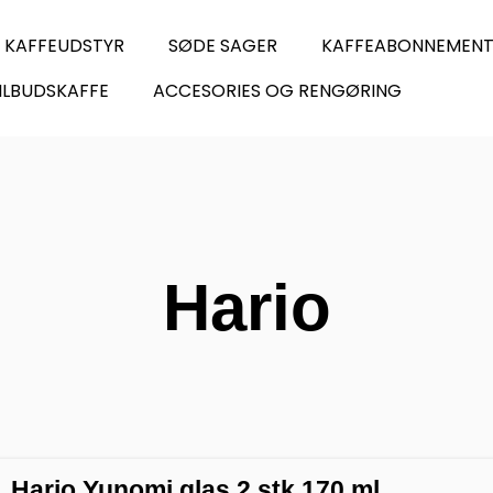
KAFFEUDSTYR
SØDE SAGER
KAFFEABONNEMEN
ILBUDSKAFFE
ACCESORIES OG RENGØRING
Hario
Hario Yunomi glas 2 stk 170 ml