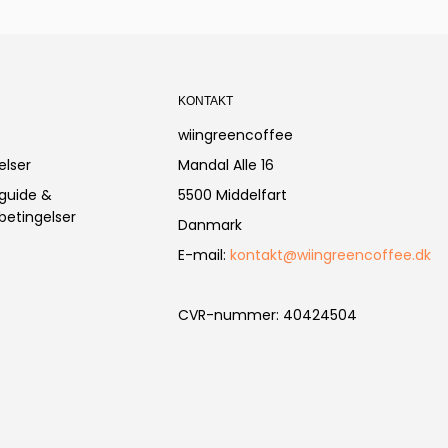
KONTAKT
wiingreencoffee
elser
Mandal Alle 16
guide &
5500 Middelfart
etingelser
Danmark
E-mail
:
kontakt@wiingreencoffee.dk
CVR-nummer
:
40424504