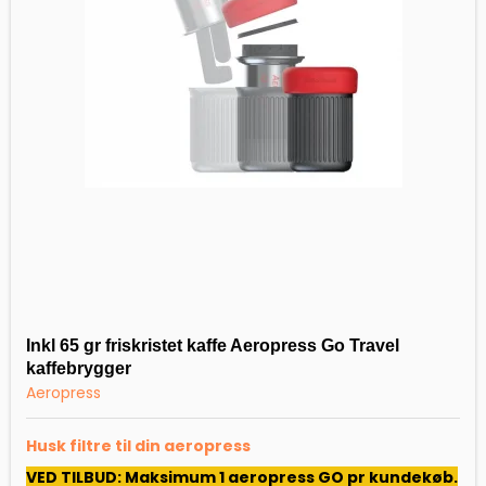
Inkl 65 gr friskristet kaffe Aeropress Go Travel
kaffebrygger
Aeropress
Husk filtre til din aeropress
VED TILBUD: Maksimum 1 aeropress GO pr kundekøb.