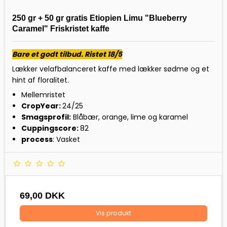
250 gr + 50 gr gratis Etiopien Limu "Blueberry
Caramel" Friskristet kaffe
Bare et godt tilbud. Ristet 18/5
Lækker velafbalanceret kaffe med lækker sødme og et
hint af floralitet.
Mellemristet
CropYear:
24/25
Smagsprofil:
Blåbær, orange, lime og karamel
Cuppingscore:
82
process
: Vasket
69,00 DKK
Vis produkt