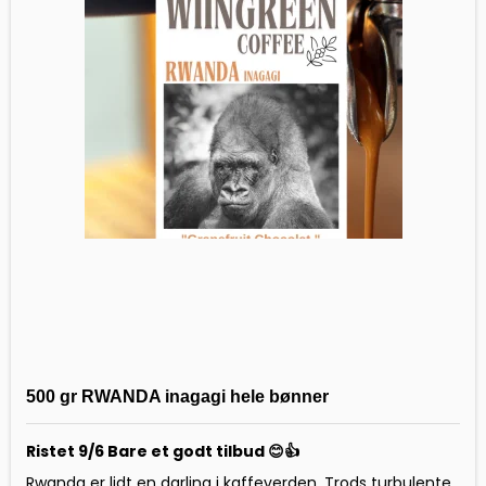
500 gr RWANDA inagagi hele bønner
Ristet 9/6 Bare et godt tilbud 😊👍
Rwanda er lidt en darling i kaffeverden. Trods turbulente