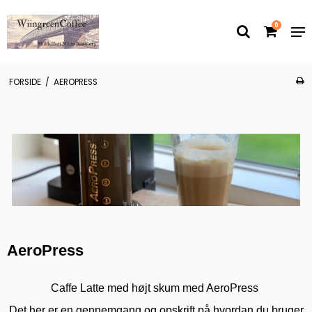
0
FORSIDE
/
AEROPRESS
AeroPress
Caffe Latte med højt skum med AeroPress
Det her er en gennemgang og opskrift på hvordan du bruger