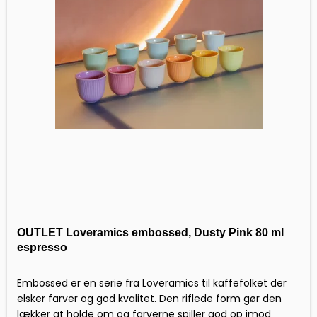
OUTLET Loveramics embossed, Dusty Pink 80 ml
espresso
Embossed er en serie fra Loveramics til kaffefolket der
elsker farver og god kvalitet. Den riflede form gør den
lækker at holde om og farverne spiller god op imod