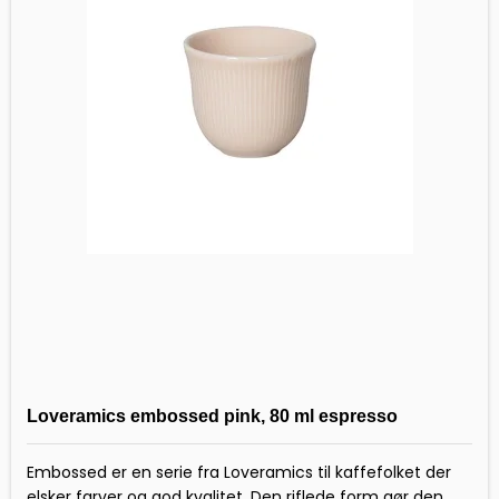
Loveramics embossed pink, 80 ml espresso
Embossed er en serie fra Loveramics til kaffefolket der
elsker farver og god kvalitet. Den riflede form gør den