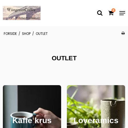
0
FORSIDE
/
SHOP
/
OUTLET
OUTLET
Kaffe krus
Loveramics