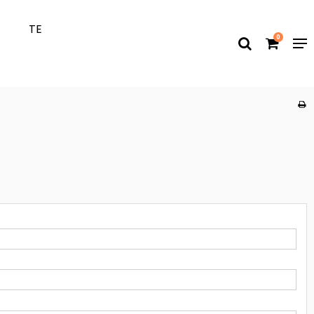
T
TE
0