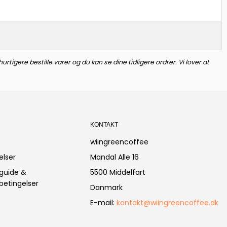
tigere bestille varer og du kan se dine tidligere ordrer. Vi lover at
KONTAKT
wiingreencoffee
elser
Mandal Alle 16
guide &
5500 Middelfart
etingelser
Danmark
E-mail
:
kontakt@wiingreencoffee.dk