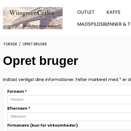
OUTLET
KAFFE
MADSPILDSBØNNER & T
FORSIDE
/
OPRET BRUGER
Opret bruger
Indtast venligst dine informationer. Felter markeret med * er o
Fornavn
*
Efternavn
*
Firmanavn (kun for virksomheder)