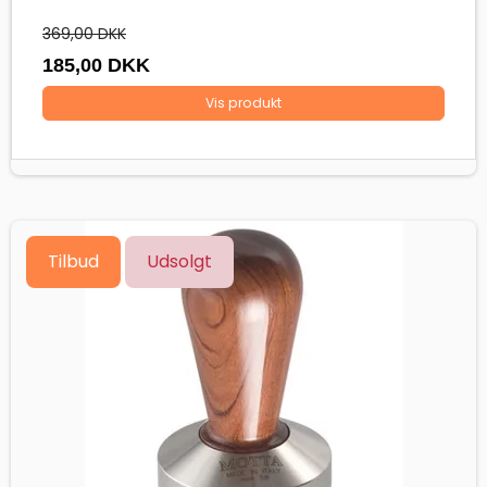
369,00 DKK
185,00 DKK
Vis produkt
Tilbud
Udsolgt