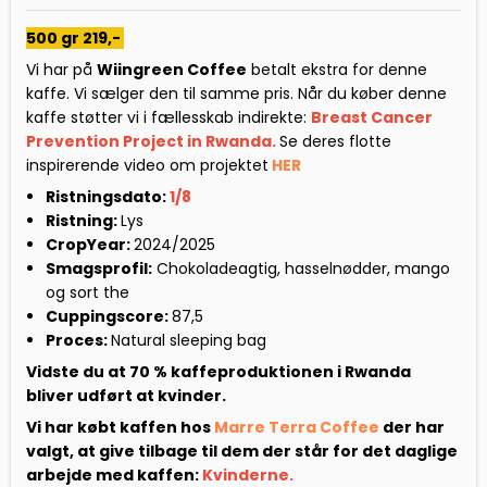
500 gr 219,-
Vi har på
Wiingreen Coffee
betalt ekstra for denne
kaffe. Vi sælger den til samme pris. Når du køber denne
kaffe støtter vi i fællesskab indirekte:
Breast Cancer
Prevention Project in Rwanda.
Se deres flotte
inspirerende video om projektet
HER
Ristningsdato:
1/8
Ristning:
Lys
CropYear:
2024/2025
Smagsprofil:
Chokoladeagtig, hasselnødder, mango
og sort the
Cuppingscore:
87,5
Proces:
Natural sleeping bag
Vidste du at 70 % kaffeproduktionen i Rwanda
bliver udført at kvinder.
Vi har købt kaffen hos
Marre Terra Coffee
der har
valgt, at give tilbage til dem der står for det daglige
arbejde med kaffen:
Kvinderne.