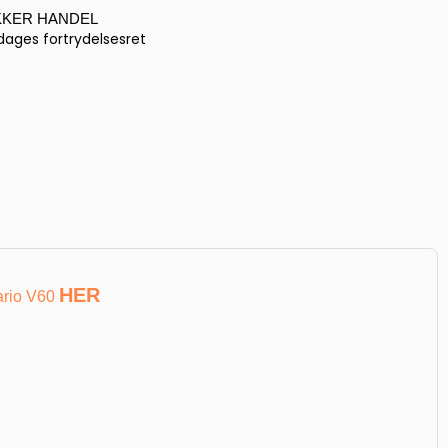
KKER HANDEL
dages fortrydelsesret
HER
ario V60