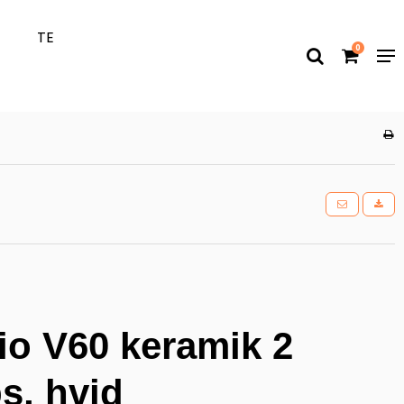
T
TE
0
io V60 keramik 2
s, hvid