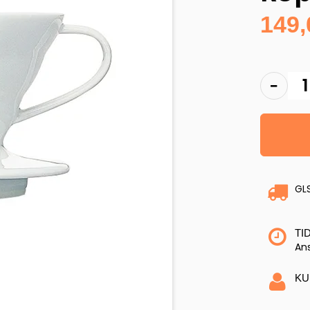
149
GL
TI
Ans
KU