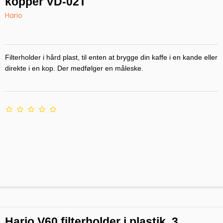
kopper VD-02T
Hario
Filterholder i hård plast, til enten at brygge din kaffe i en kande eller
direkte i en kop. Der medfølger en måleske.
Hario V60 filterholder i plastik, 3