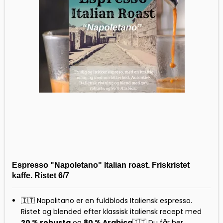
Espresso "Napoletano" Italian roast. Friskristet
kaffe. Ristet 6/7
🇮🇹 Napolitano er en fuldblods Italiensk espresso.
R
istet og blended efter klassisk italiensk recept med
2
0
% robusta
og
80 % Arabica
🇮🇹
Du får her