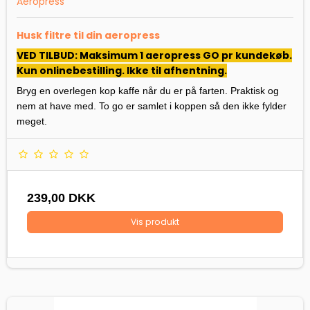
Aeropress
Husk filtre til din aeropress
VED TILBUD: Maksimum 1 aeropress GO pr kundekøb.
Kun onlinebestilling. Ikke til afhentning.
Bryg en overlegen kop kaffe når du er på farten. Praktisk og
nem at have med. To go er samlet i koppen så den ikke fylder
meget.
239,00 DKK
Vis produkt