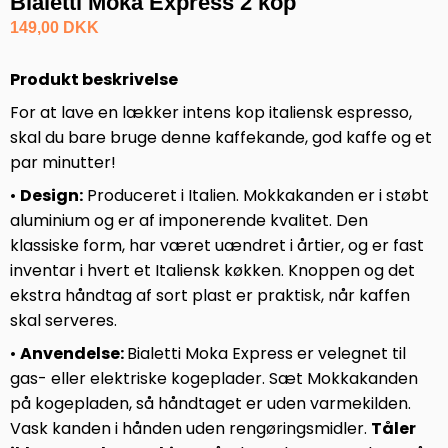
Bialetti Moka Express 2 kop
149,00 DKK
Produkt beskrivelse
For at lave en lækker intens kop italiensk espresso,
skal du bare bruge denne kaffekande, god kaffe og et
par minutter!
•
Design:
Produceret i Italien. Mokkakanden er i støbt
aluminium og er af imponerende kvalitet. Den
klassiske form, har været uændret i årtier, og er fast
inventar i hvert et Italiensk køkken. Knoppen og det
ekstra håndtag af sort plast er praktisk, når kaffen
skal serveres.
•
Anvendelse:
Bialetti Moka Express er velegnet til
gas- eller elektriske kogeplader. Sæt Mokkakanden
på kogepladen, så håndtaget er uden varmekilden.
Vask kanden i hånden uden rengøringsmidler.
Tåler