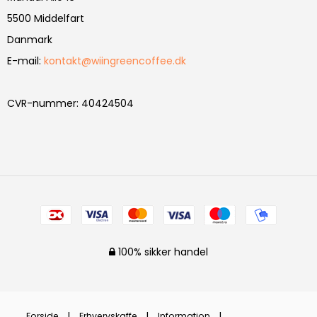
5500 Middelfart
Danmark
E-mail
:
kontakt@wiingreencoffee.dk
CVR-nummer
:
40424504
100% sikker handel
Forside
Erhvervskaffe
Information