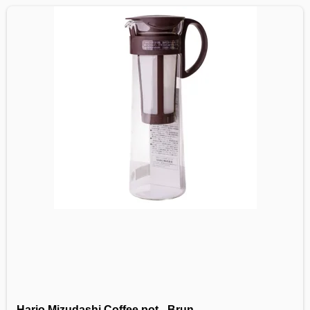
Hario Mizudashi Coffee pot - Brun