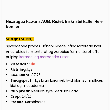
Nicaragua Fawaris AUB, Ristet, friskristet kaffe, Hele
bønner
500 gr for 199,-
Spændende proces. Håndplukkede, håndsorterede bær.
Anaerobics fermenteret og Aerobics fermenteret efter
pulping
karamel og aromatiske urter.
Ristedato:
1/8
Ristning:
Lys
SCA Score:
87,25
Smagsprofil:
Lys brun karamel, hvid blomst, hindbær,
kiwi og macadamia.
Cup profil:
Medium syre, Medium Body
Crop:
24/25
Proces:
Kombineret