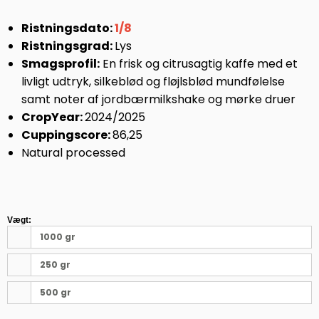
Ristningsdato:
1/8
Ristningsgrad:
Lys
Smagsprofil:
En frisk og citrusagtig kaffe med et
livligt udtryk, silkeblød og fløjlsblød mundfølelse
samt noter af jordbærmilkshake og mørke druer
CropYear:
2024/2025
Cuppingscore:
86,25
Natural processed
Vægt:
1000 gr
250 gr
500 gr