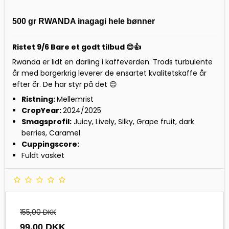
500 gr RWANDA inagagi hele bønner
Ristet 9/6 Bare et godt tilbud 😊👍
Rwanda er lidt en darling i kaffeverden. Trods turbulente
år med borgerkrig leverer de ensartet kvalitetskaffe år
efter år. De har styr på det 😊
Ristning:
Mellemrist
CropYear:
2024/2025
Smagsprofil:
Juicy, Lively, Silky, Grape fruit, dark
berries, Caramel
Cuppingscore:
Fuldt vasket
155,00 DKK
99,00 DKK