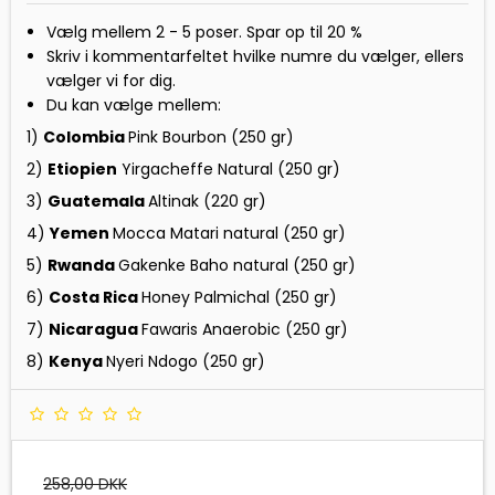
Vælg mellem 2 - 5 poser. Spar op til 20 %
Skriv i kommentarfeltet hvilke numre du vælger, ellers
vælger vi for dig.
Du kan vælge mellem:
1)
Colombia
Pink Bourbon (250 gr)
2)
Etiopien
Yirgacheffe Natural (250 gr)
3)
Guatemala
Altinak (220 gr)
4)
Yemen
Mocca Matari natural (250 gr)
5)
Rwanda
Gakenke Baho natural (250 gr)
6)
Costa Rica
Honey Palmichal (250 gr)
7)
Nicaragua
Fawaris Anaerobic (250 gr)
8)
Kenya
Nyeri Ndogo (250 gr)
258,00 DKK